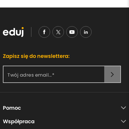
Zapisz się do newslettera:
Twój adres email...
Pomoc
O nas
Współpraca
Opinie uczestników