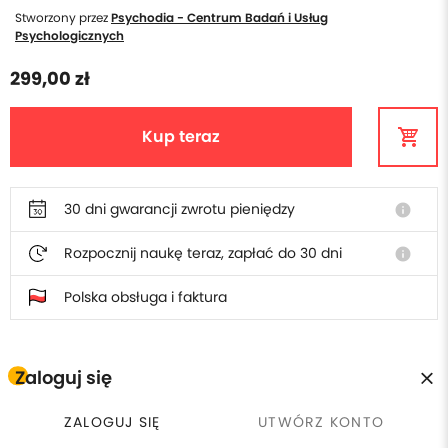
Stworzony przez
Psychodia - Centrum Badań i Usług
Psychologicznych
299,00 zł
Kup teraz
30 dni gwarancji zwrotu pieniędzy
info
Rozpocznij naukę teraz, zapłać do 30 dni
info
Polska obsługa i faktura
Zaloguj się
W cenie poradnika otrzymasz
ZALOGUJ SIĘ
UTWÓRZ KONTO
Płacisz raz, wracasz kiedy