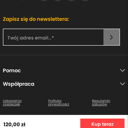
Zapisz się do newslettera:
Twój adres email...
Pomoc
O nas
Współpraca
Opinie uczestników
Autorzy
Centrum pomocy
Ustawienia
Polityka
Regulamin
ciasteczek
prywatności
zakupów
Kontakt
Wszystkie prawa zastrzeżone. Copyright © 2026
120,00 zł
Kup teraz