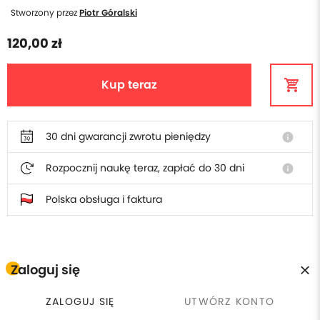
Stworzony przez
Piotr Góralski
120,00 zł
Kup teraz
30 dni gwarancji zwrotu pieniędzy
info
Rozpocznij naukę teraz, zapłać do 30 dni
info
Polska obsługa i faktura
W cenie szkolenia otrzymasz
Zaloguj się
ZALOGUJ SIĘ
UTWÓRZ KONTO
Płacisz raz, wracasz kiedy
calendar_clock
license
Certyfikat ukończenia
chcesz