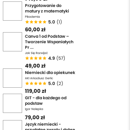
Przygotowanie do
matury z matematyki
Pikademia
5.0
(1)
60,00 zł
Canva 1 od Podstaw –
Tworzenie Wspaniałych
Pr ...
Jak Się Rozwijać
4.9
(57)
49,00 zł
Niemiecki dla opiekunek
AKI Arkadiusz Gerlic
5.0
(2)
119,00 zł
GIT - dla każdego od
podstaw
Igor Nalepka
79,00 zł
Język niemiecki -
przydatne zwroty i dobre