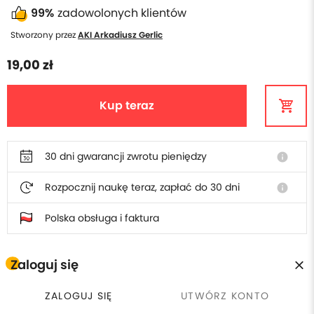
99%
zadowolonych klientów
Stworzony przez
AKI Arkadiusz Gerlic
19,00 zł
Kup teraz
30 dni gwarancji zwrotu pieniędzy
info
Rozpocznij naukę teraz, zapłać do 30 dni
info
Polska obsługa i faktura
Zaloguj się
Odkryj powiązane tematy
ZALOGUJ SIĘ
UTWÓRZ KONTO
Język niemiecki