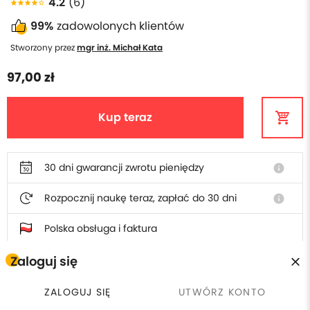
4.2
(6)
99%
zadowolonych klientów
Stworzony przez
mgr inż. Michał Kata
97,00 zł
Kup teraz
30 dni gwarancji zwrotu pieniędzy
info
Rozpocznij naukę teraz, zapłać do 30 dni
info
Polska obsługa i faktura
Zaloguj się
W cenie szkolenia otrzymasz
ZALOGUJ SIĘ
UTWÓRZ KONTO