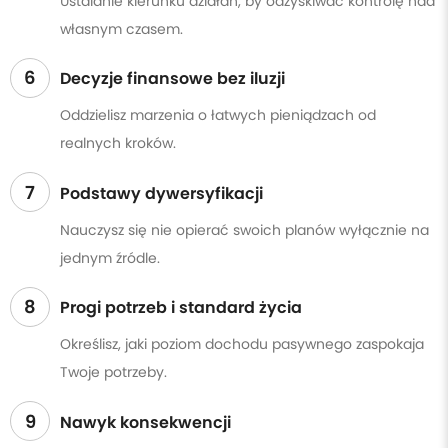
Ustalanie kierunku działań, by odzyskiwać kontrolę nad
własnym czasem.
6
Decyzje finansowe bez iluzji
Oddzielisz marzenia o łatwych pieniądzach od
realnych kroków.
7
Podstawy dywersyfikacji
Nauczysz się nie opierać swoich planów wyłącznie na
jednym źródle.
8
Progi potrzeb i standard życia
Określisz, jaki poziom dochodu pasywnego zaspokaja
Twoje potrzeby.
9
Nawyk konsekwencji