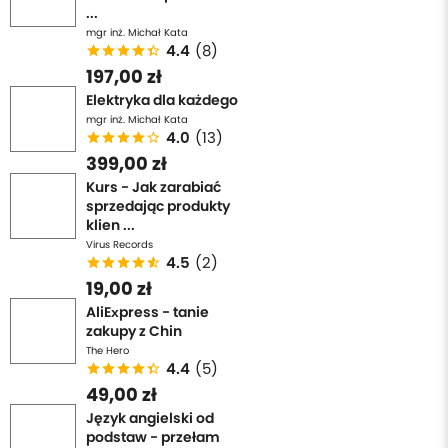
...
mgr inż. Michał Kata
4.4
(8)
197,00 zł
Elektryka dla każdego
mgr inż. Michał Kata
4.0
(13)
399,00 zł
Kurs - Jak zarabiać
sprzedając produkty
klien ...
Virus Records
4.5
(2)
19,00 zł
AliExpress - tanie
zakupy z Chin
The Hero
4.4
(5)
49,00 zł
Język angielski od
podstaw - przełam