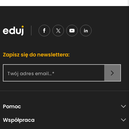
Zapisz się do newslettera:
Twój adres email...
Pomoc
O nas
Współpraca
Opinie uczestników