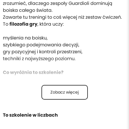
zrozumieć, dlaczego zespoły Guardioli dominują
boiska całego świata.
Zawarte tu treningi to coś więcej niż zestaw ćwiczeń.
To
filozofia gry
, która uczy:
myślenia na boisku,
szybkiego podejmowania decyzji,
gry pozycyjnej i kontroli przestrzeni,
techniki z najwyższego poziomu.
Co wyróżnia to szkolenie?
Ćwiczenia oparte na autentycznych metodach
Zobacz więcej
Guardioli,
Przejrzyste opisy i schematy,
Zastosowanie praktyczne dla każdej drużyny – od
juniora po seniora,
To szkolenie w liczbach
Narzędzie pracy dla nowoczesnych trenerów, którzy
chcą inspirować i rozwijać zespół.