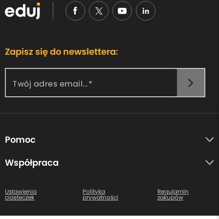
Zapisz się do newslettera:
Twój adres email...
Pomoc
O nas
Współpraca
Opinie uczestników
Autorzy
Centrum pomocy
Ustawienia
Polityka
Regulamin
ciasteczek
prywatności
zakupów
Kontakt