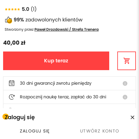
5.0
(1)
99%
zadowolonych klientów
Stworzony przez
Paweł Drozdowski / Strefa Trenera
40,00 zł
Kup teraz
30 dni gwarancji zwrotu pieniędzy
info
Rozpocznij naukę teraz, zapłać do 30 dni
info
Polska obsługa i faktura
Zaloguj się
ZALOGUJ SIĘ
UTWÓRZ KONTO
W cenie szkolenia otrzymasz