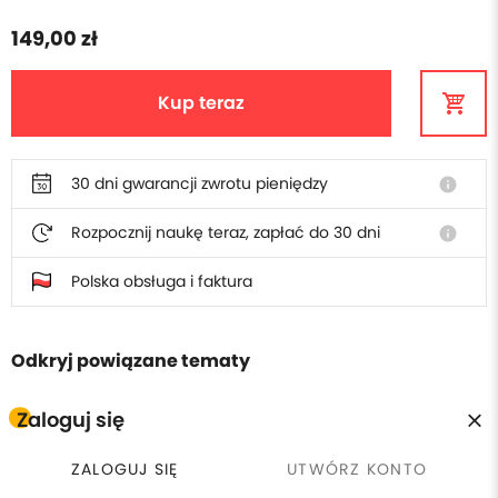
149,00 zł
Kup teraz
30 dni gwarancji zwrotu pieniędzy
info
Rozpocznij naukę teraz, zapłać do 30 dni
info
Polska obsługa i faktura
Odkryj powiązane tematy
Zaloguj się
PHP
ZALOGUJ SIĘ
UTWÓRZ KONTO