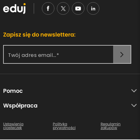
Zapisz się do newslettera:
Twój adres email...
Pomoc
O nas
Współpraca
Opinie uczestników
Autorzy
Centrum pomocy
Ustawienia
Polityka
Regulamin
ciasteczek
prywatności
zakupów
Kontakt