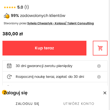
5.0
(1)
99%
zadowolonych klientów
Stworzony przez
Sylwia Chwastyk- Kolasa/ Talent Consulting
380,00 zł
Kup teraz
30 dni gwarancji zwrotu pieniędzy
info
Rozpocznij naukę teraz, zapłać do 30 dni
info
Polska obsługa i faktura
Zaloguj się
ZALOGUJ SIĘ
UTWÓRZ KONTO
W cenie szkolenia otrzymasz