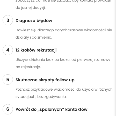
Zobaczysz, co musi się zadziać, aby kontakt prowadził
do jasnej decyzji.
3
Diagnoza błędów
Dowiesz się, dlaczego dotychczasowe wiadomości nie
działały i co zmienić.
4
12 kroków rekrutacji
Ułożysz działania krok po kroku: od pierwszej rozmowy
po rejestrację.
5
Skuteczne skrypty follow up
Poznasz przykładowe wiadomości do użycia w różnych
sytuacjach, bez zgadywania.
6
Powrót do „spalonych” kontaktów