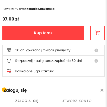
Stworzony przez
Klaudia Stawiarska
97,00 zł
Kup teraz
30 dni gwarancji zwrotu pieniędzy
info
Rozpocznij naukę teraz, zapłać do 30 dni
info
Polska obsługa i faktura
Zaloguj się
W cenie szkolenia otrzymasz
ZALOGUJ SIĘ
UTWÓRZ KONTO
Płacisz raz, wracasz kiedy