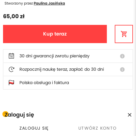
Stworzony przez
Paulina Jasińska
65,00 zł
Kup teraz
30 dni gwarancji zwrotu pieniędzy
info
Rozpocznij naukę teraz, zapłać do 30 dni
info
Polska obsługa i faktura
W cenie szkolenia otrzymasz
Zaloguj się
Płacisz raz, wracasz kiedy
calendar_clock
license
ZALOGUJ SIĘ
UTWÓRZ KONTO
Certyfikat ukończenia
chcesz