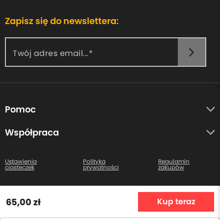
Zapisz się do newslettera:
Twój adres email...
Pomoc
O nas
Współpraca
Opinie uczestników
Autorzy
Centrum pomocy
Ustawienia
Polityka
Regulamin
ciasteczek
prywatności
zakupów
Kontakt
Wszystkie prawa zastrzeżone. Copyright © 2026
65,00 zł
Kup teraz