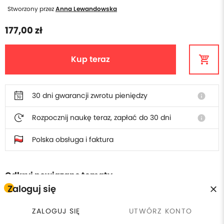
Stworzony przez
Anna Lewandowska
177,00 zł
Kup teraz
30 dni gwarancji zwrotu pieniędzy
info
Rozpocznij naukę teraz, zapłać do 30 dni
info
Polska obsługa i faktura
Odkryj powiązane tematy
Zaloguj się
Canva
ZALOGUJ SIĘ
UTWÓRZ KONTO