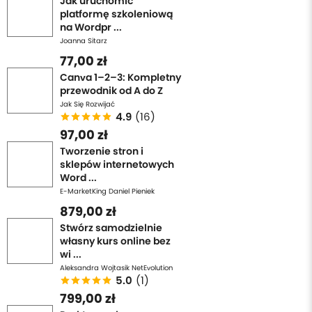
Jak uruchomić
platformę szkoleniową
na Wordpr ...
Joanna Sitarz
77,00 zł
Canva 1–2–3: Kompletny
przewodnik od A do Z
Jak Się Rozwijać
4.9
(16)
97,00 zł
Tworzenie stron i
sklepów internetowych
Word ...
E-MarketKing Daniel Pieniek
879,00 zł
Stwórz samodzielnie
własny kurs online bez
wi ...
Aleksandra Wojtasik NetEvolution
5.0
(1)
799,00 zł