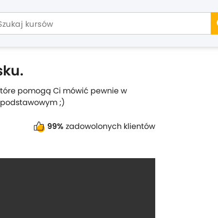
sku.
je, które pomogą Ci mówić pewnie w
ie podstawowym ;)
99%
zadowolonych klientów