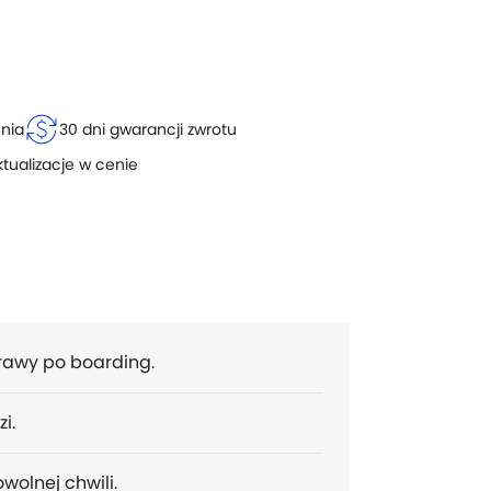
currency_exchange
enia
30 dni gwarancji zwrotu
ktualizacje w cenie
prawy po boarding.
i.
wolnej chwili.