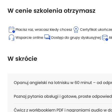
W cenie szkolenia otrzymasz
calendar_clock
license
Płacisz raz, wracasz kiedy chcesz
Certyfikat ukończ
headset_mic
forum
database_upload
Wsparcie online
Dostęp do grupy dyskusyjnej
A
W skrócie
Opanuj angielski na lotnisku w 60 minut – od od
Poznaj pytania obsługi i gotowe, proste odpowiedz
Ćwicz z workbookiem PDF i nagraniami audio w do