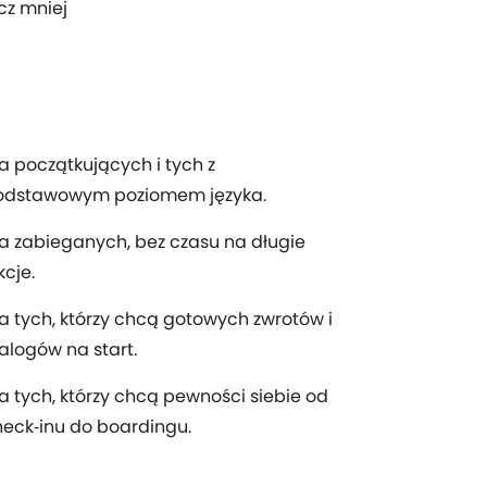
cz mniej
a początkujących i tych z
odstawowym poziomem języka.
a zabieganych, bez czasu na długie
kcje.
a tych, którzy chcą gotowych zwrotów i
alogów na start.
a tych, którzy chcą pewności siebie od
eck‑inu do boardingu.