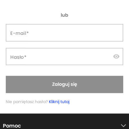
lub
E-mail
visibility
Hasło
Zapisz się do newslettera:
Zaloguj się
Twój adres email...
Nie pamiętasz hasła?
Kliknij tutaj
Pomoc