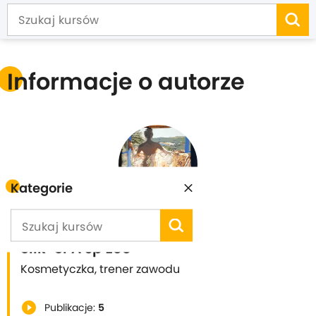
Informacje o autorze
Kategorie
Silk-SPA sp zoo
Kosmetyczka, trener zawodu
play_circle_filled
Publikacje:
5