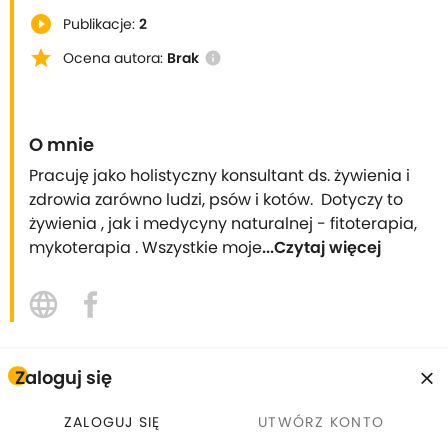
play_circle_filled
Publikacje:
2
star
Ocena autora:
Brak
info
O mnie
Pracuję jako holistyczny konsultant ds. żywienia i 
zdrowia zarówno ludzi, psów i kotów.  Dotyczy to 
żywienia , jak i medycyny naturalnej - fitoterapia, 
mykoterapia . Wszystkie moje
...Czytaj więcej
Zaloguj się
Wszystkie kursy
ZALOGUJ SIĘ
UTWÓRZ KONTO