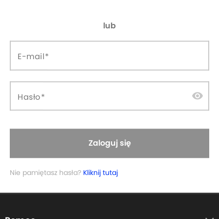
lub
E-mail
visibility
Hasło
Zapisz się do newslettera:
Zaloguj się
Twój adres email...
Nie pamiętasz hasła?
Kliknij tutaj