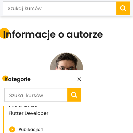
Informacje o autorze
Kategorie
Piotr Brus
Flutter Developer
play_circle_filled
Publikacje:
1