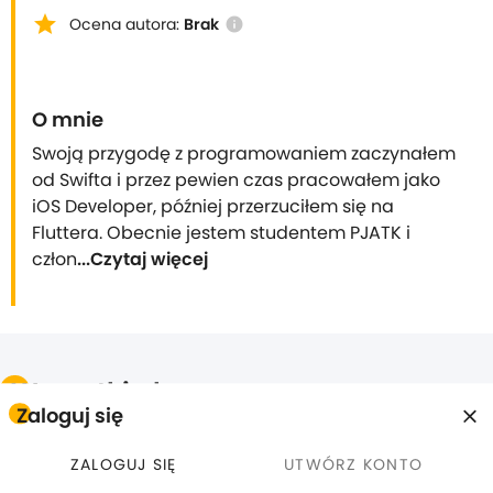
star
Ocena autora:
Brak
info
O mnie
Swoją przygodę z programowaniem zaczynałem 
od Swifta i przez pewien czas pracowałem jako 
iOS Developer, później przerzuciłem się na 
Fluttera. Obecnie jestem studentem PJATK i 
człon
...Czytaj więcej
Wszystkie kursy
Zaloguj się
ZALOGUJ SIĘ
UTWÓRZ KONTO