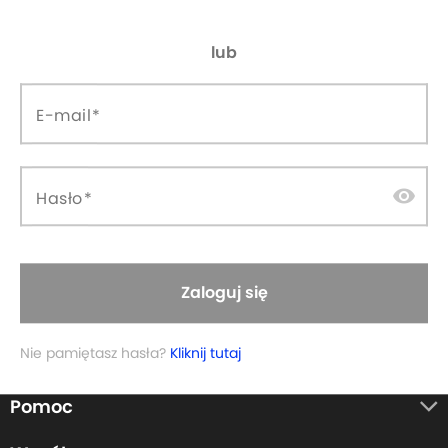
lub
E-mail
visibility
Hasło
Zapisz się do newslettera:
Twój adres email...
Zaloguj się
Nie pamiętasz hasła?
Kliknij tutaj
Pomoc