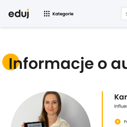
Kategorie
Informacje o a
Kar
Influ
play_circle_filled
P