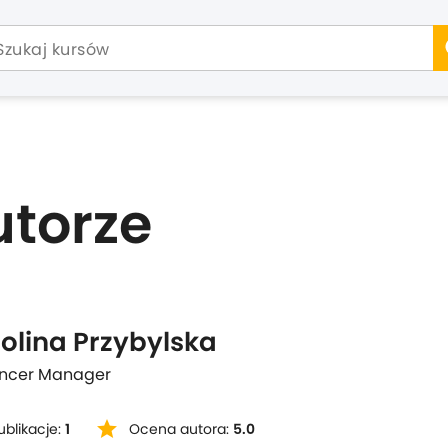
utorze
olina Przybylska
encer Manager
star
ublikacje:
1
Ocena autora:
5.0