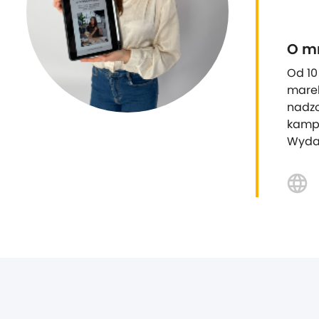
O m
Od 10
marek
nadzo
kampa
Wydał