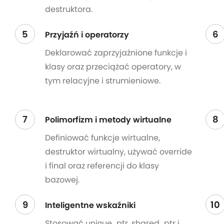
destruktora.
5
6
Przyjaźń i operatorzy
Deklarować zaprzyjaźnione funkcje i
klasy oraz przeciążać operatory, w
tym relacyjne i strumieniowe.
7
8
Polimorfizm i metody wirtualne
Definiować funkcje wirtualne,
destruktor wirtualny, używać override
i final oraz referencji do klasy
bazowej.
9
10
Inteligentne wskaźniki
Stosować unique_ptr, shared_ptr i