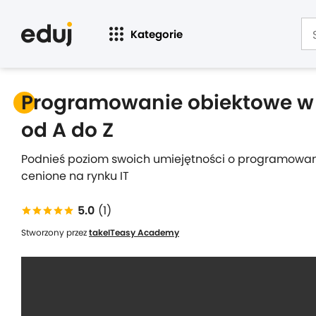
Kategorie
Programowanie obiektowe w 
od A do Z
Podnieś poziom swoich umiejętności o programowanie
cenione na rynku IT
5.0
(1)
Stworzony przez
takeITeasy Academy