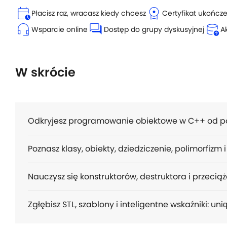
calendar_clock
license
Płacisz raz, wracasz kiedy chcesz
Certyfikat ukończ
headset_mic
forum
database_upload
Wsparcie online
Dostęp do grupy dyskusyjnej
A
W skrócie
Odkryjesz programowanie obiektowe w C++ od p
Poznasz klasy, obiekty, dziedziczenie, polimorfizm i
Nauczysz się konstruktorów, destruktora i przecią
Zgłębisz STL, szablony i inteligentne wskaźniki: un