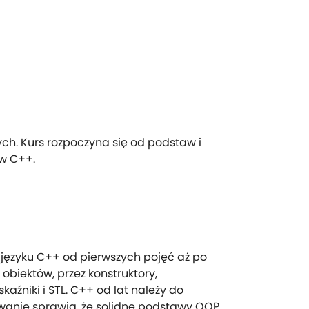
h. Kurs rozpoczyna się od podstaw i
w C++.
ęzyku C++ od pierwszych pojęć aż po
biektów, przez konstruktory,
skaźniki i STL. C++ od lat należy do
owanie sprawia, że solidne podstawy OOP