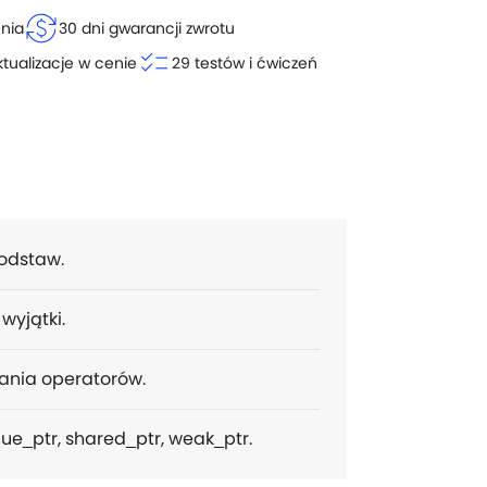
currency_exchange
enia
30 dni gwarancji zwrotu
checklist
ktualizacje w cenie
29 testów i ćwiczeń
odstaw.
 wyjątki.
żania operatorów.
ique_ptr, shared_ptr, weak_ptr.