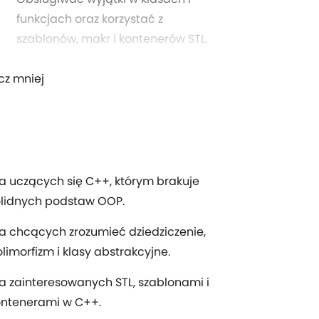
funkcjach oraz korzystać z
szablonów, makr i kontenerów STL.
cz mniej
a uczących się C++, którym brakuje
olidnych podstaw OOP.
a chcących zrozumieć dziedziczenie,
limorfizm i klasy abstrakcyjne.
a zainteresowanych STL, szablonami i
ontenerami w C++.