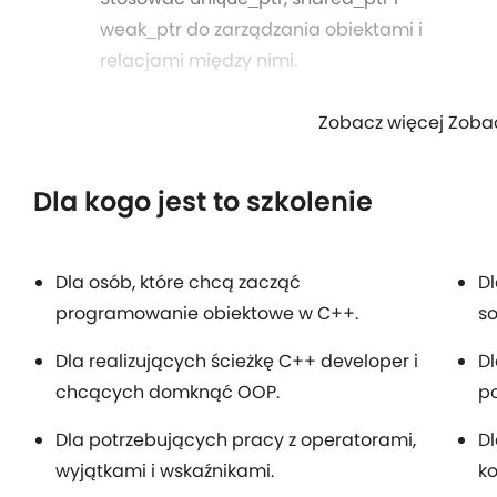
weak_ptr do zarządzania obiektami i
relacjami między nimi.
Zobacz więcej Zoba
Dla kogo jest to szkolenie
Dla osób, które chcą zacząć
Dl
programowanie obiektowe w C++.
s
Dla realizujących ścieżkę C++ developer i
Dl
chcących domknąć OOP.
po
Dla potrzebujących pracy z operatorami,
Dl
wyjątkami i wskaźnikami.
k