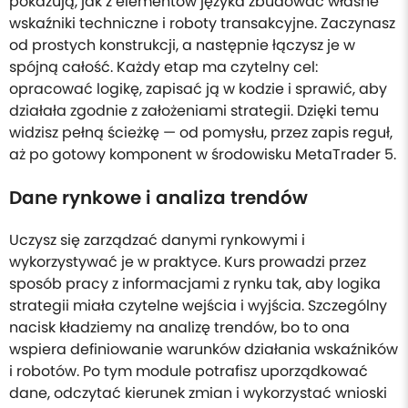
pokazują, jak z elementów języka zbudować własne
wskaźniki techniczne i roboty transakcyjne. Zaczynasz
od prostych konstrukcji, a następnie łączysz je w
spójną całość. Każdy etap ma czytelny cel:
opracować logikę, zapisać ją w kodzie i sprawić, aby
działała zgodnie z założeniami strategii. Dzięki temu
widzisz pełną ścieżkę — od pomysłu, przez zapis reguł,
aż po gotowy komponent w środowisku MetaTrader 5.
Dane rynkowe i analiza trendów
Uczysz się zarządzać danymi rynkowymi i
wykorzystywać je w praktyce. Kurs prowadzi przez
sposób pracy z informacjami z rynku tak, aby logika
strategii miała czytelne wejścia i wyjścia. Szczególny
nacisk kładziemy na analizę trendów, bo to ona
wspiera definiowanie warunków działania wskaźników
i robotów. Po tym module potrafisz uporządkować
dane, odczytać kierunek zmian i wykorzystać wnioski