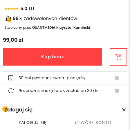
5.0
(1)
99%
zadowolonych klientów
Stworzony przez
QUANTMEDIA Krzysztof Kamiński
99,00 zł
Kup teraz
30 dni gwarancji zwrotu pieniędzy
info
Rozpocznij naukę teraz, zapłać do 30 dni
info
Polska obsługa i faktura
Zaloguj się
ZALOGUJ SIĘ
UTWÓRZ KONTO
W cenie szkolenia otrzymasz