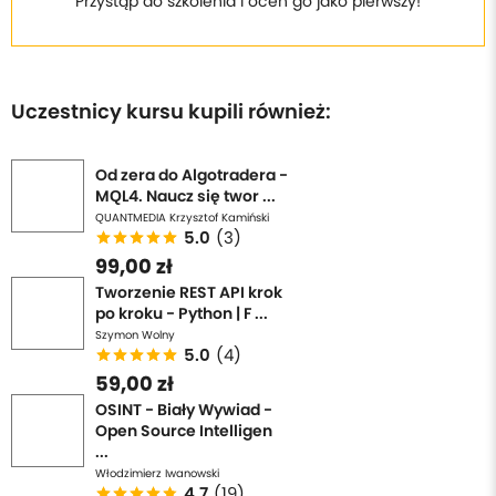
Przystąp do szkolenia i oceń go jako pierwszy!
Uczestnicy kursu kupili również:
Od zera do Algotradera -
MQL4. Naucz się twor ...
QUANTMEDIA Krzysztof Kamiński
5.0
(3)
99,00 zł
Tworzenie REST API krok
po kroku - Python | F ...
Szymon Wolny
5.0
(4)
59,00 zł
OSINT - Biały Wywiad -
Open Source Intelligen
...
Włodzimierz Iwanowski
4.7
(19)