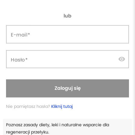
forum
database_upload
Dostęp do grupy dyskusyjnej
Aktualizacje w cenie
lub
W skrócie
E-mail
Rozpoznasz typowe objawy refluksu u psów i odróżnisz je
visibility
Hasło
od innych dolegliwości.
Zrozumiesz, skąd bierze się refluks: perystaltyka, zwieracz,
podrażnienia.
Zaloguj się
Dowiesz się, jakie badania mają sens i jak wygląda
Nie pamiętasz hasła?
Kliknij tutaj
diagnostyka.
Poznasz zasady diety, leki i naturalne wsparcie dla
regeneracji przełyku.