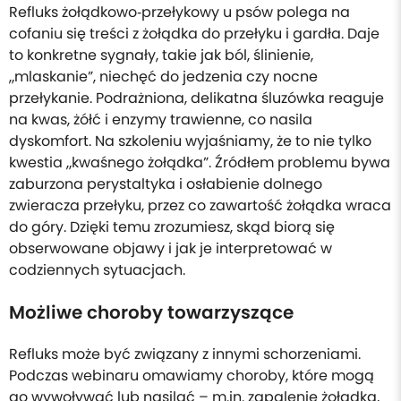
Refluks żołądkowo‑przełykowy u psów polega na
cofaniu się treści z żołądka do przełyku i gardła. Daje
to konkretne sygnały, takie jak ból, ślinienie,
„mlaskanie”, niechęć do jedzenia czy nocne
przełykanie. Podrażniona, delikatna śluzówka reaguje
na kwas, żółć i enzymy trawienne, co nasila
dyskomfort. Na szkoleniu wyjaśniamy, że to nie tylko
kwestia „kwaśnego żołądka”. Źródłem problemu bywa
zaburzona perystaltyka i osłabienie dolnego
zwieracza przełyku, przez co zawartość żołądka wraca
do góry. Dzięki temu zrozumiesz, skąd biorą się
obserwowane objawy i jak je interpretować w
codziennych sytuacjach.
Możliwe choroby towarzyszące
Refluks może być związany z innymi schorzeniami.
Podczas webinaru omawiamy choroby, które mogą
go wywoływać lub nasilać – m.in. zapalenie żołądka,