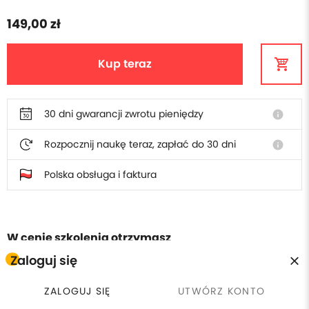
149,00 zł
Kup teraz
30 dni gwarancji zwrotu pieniędzy
info
Rozpocznij naukę teraz, zapłać do 30 dni
info
Polska obsługa i faktura
W cenie szkolenia otrzymasz
Zaloguj się
Płacisz raz, wracasz kiedy
calendar_clock
license
Certyfikat ukończenia
chcesz
ZALOGUJ SIĘ
UTWÓRZ KONTO
currency_exchange
headset_mic
30 dni gwarancji zwrotu
Wsparcie online