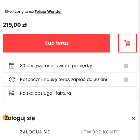
Stworzony przez
Felicja Wender
219,00 zł
Kup teraz
30 dni gwarancji zwrotu pieniędzy
info
Rozpocznij naukę teraz, zapłać do 30 dni
info
Polska obsługa i faktura
Zaloguj się
W cenie szkolenia otrzymasz
ZALOGUJ SIĘ
UTWÓRZ KONTO
Płacisz raz, wracasz kiedy