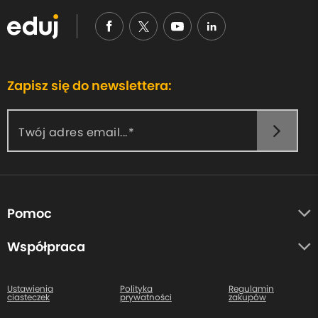
Zapisz się do newslettera:
Twój adres email...
Pomoc
O nas
Współpraca
Opinie uczestników
Autorzy
Centrum pomocy
Ustawienia
Polityka
Regulamin
ciasteczek
prywatności
zakupów
Kontakt