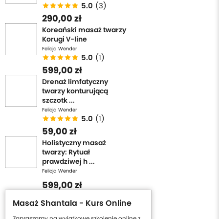
5.0
(3)
290,00 zł
Koreański masaż twarzy
Korugi V-line
Felicja Wender
5.0
(1)
599,00 zł
Drenaż limfatyczny
twarzy konturującą
szczotk ...
Felicja Wender
5.0
(1)
59,00 zł
Holistyczny masaż
twarzy: Rytuał
prawdziwej h ...
Felicja Wender
599,00 zł
Masaż Shantala - Kurs Online
Zapraszamy na wyjątkowe szkolenie online z