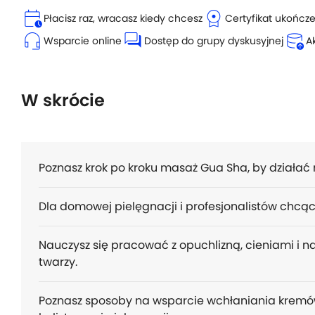
calendar_clock
license
Płacisz raz, wracasz kiedy chcesz
Certyfikat ukończ
headset_mic
forum
database_upload
Wsparcie online
Dostęp do grupy dyskusyjnej
A
W skrócie
Poznasz krok po kroku masaż Gua Sha, by działać n
Dla domowej pielęgnacji i profesjonalistów chcąc
Nauczysz się pracować z opuchlizną, cieniami i n
twarzy.
Poznasz sposoby na wsparcie wchłaniania kremów