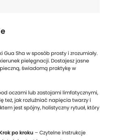
ie
tki Gua Sha w sposób prosty i zrozumiały.
erunek pielęgnacji. Dostajesz jasne
ezpieczną, świadomą praktykę w
 pod oczami lub zastojami limfatycznymi,
ę też, jak rozluźniać napięcia twarzy i
em jest spójny, holistyczny rytuał, który
Krok po kroku
– Czytelne instrukcje