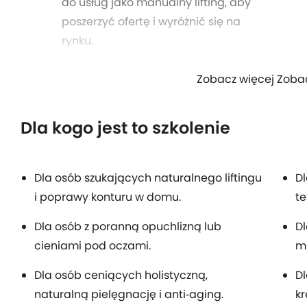
do usług jako manualny lifting, aby
poszerzyć ofertę i wyróżnić się na
rynku.
Zobacz więcej Zoba
Dla kogo jest to szkolenie
Dla osób szukających naturalnego liftingu
D
i poprawy konturu w domu.
te
Dla osób z poranną opuchlizną lub
Dl
cieniami pod oczami.
mi
Dla osób ceniących holistyczną,
D
naturalną pielęgnację i anti‑aging.
k