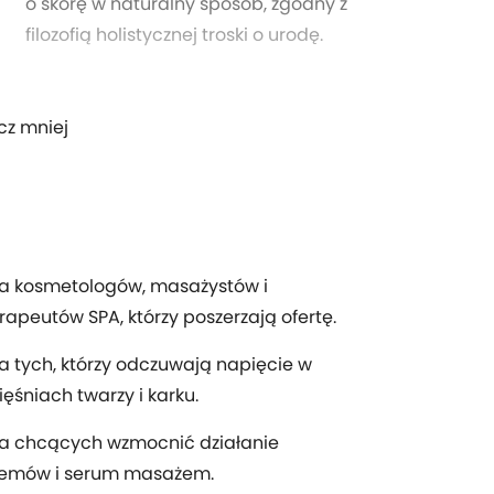
o skórę w naturalny sposób, zgodny z
filozofią holistycznej troski o urodę.
cz mniej
la kosmetologów, masażystów i
rapeutów SPA, którzy poszerzają ofertę.
a tych, którzy odczuwają napięcie w
ęśniach twarzy i karku.
la chcących wzmocnić działanie
remów i serum masażem.