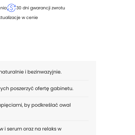
currency_exchange
enia
30 dni gwarancji zwrotu
ktualizacje w cenie
aturalnie i bezinwazyjnie.
ych poszerzyć ofertę gabinetu.
apięciami, by podkreślać owal
 i serum oraz na relaks w