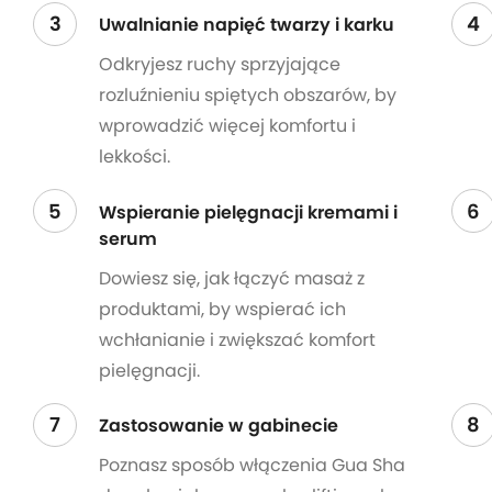
3
4
Uwalnianie napięć twarzy i karku
Odkryjesz ruchy sprzyjające
rozluźnieniu spiętych obszarów, by
wprowadzić więcej komfortu i
lekkości.
5
6
Wspieranie pielęgnacji kremami i
serum
Dowiesz się, jak łączyć masaż z
produktami, by wspierać ich
wchłanianie i zwiększać komfort
pielęgnacji.
7
8
Zastosowanie w gabinecie
Poznasz sposób włączenia Gua Sha