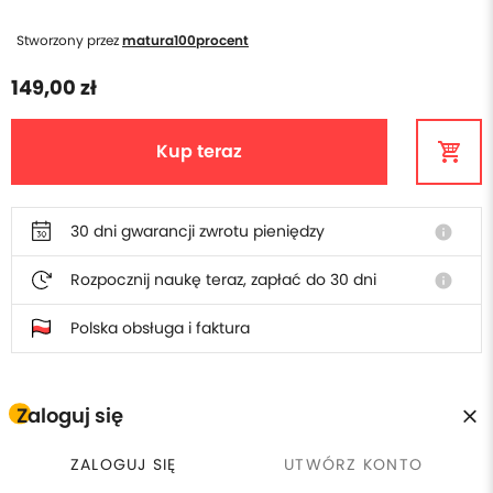
Stworzony przez
matura100procent
149,00 zł
Kup teraz
30 dni gwarancji zwrotu pieniędzy
info
Rozpocznij naukę teraz, zapłać do 30 dni
info
Polska obsługa i faktura
Zaloguj się
W cenie szkolenia otrzymasz
ZALOGUJ SIĘ
UTWÓRZ KONTO
Płacisz raz, wracasz kiedy