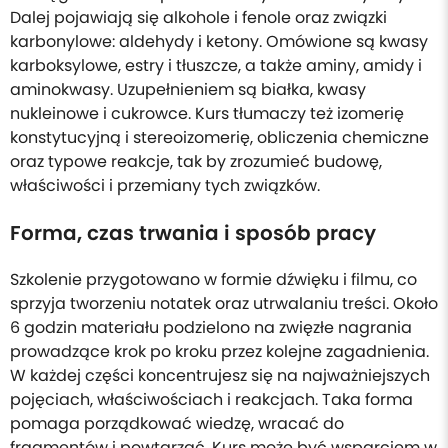
Dalej pojawiają się alkohole i fenole oraz związki
karbonylowe: aldehydy i ketony. Omówione są kwasy
karboksylowe, estry i tłuszcze, a także aminy, amidy i
aminokwasy. Uzupełnieniem są białka, kwasy
nukleinowe i cukrowce. Kurs tłumaczy też izomerię
konstytucyjną i stereoizomerię, obliczenia chemiczne
oraz typowe reakcje, tak by zrozumieć budowę,
właściwości i przemiany tych związków.
Forma, czas trwania i sposób pracy
Szkolenie przygotowano w formie dźwięku i filmu, co
sprzyja tworzeniu notatek oraz utrwalaniu treści. Około
6 godzin materiału podzielono na zwięzłe nagrania
prowadzące krok po kroku przez kolejne zagadnienia.
W każdej części koncentrujesz się na najważniejszych
pojęciach, właściwościach i reakcjach. Taka forma
pomaga porządkować wiedzę, wracać do
fragmentów i powtarzać. Kurs może być wsparciem w