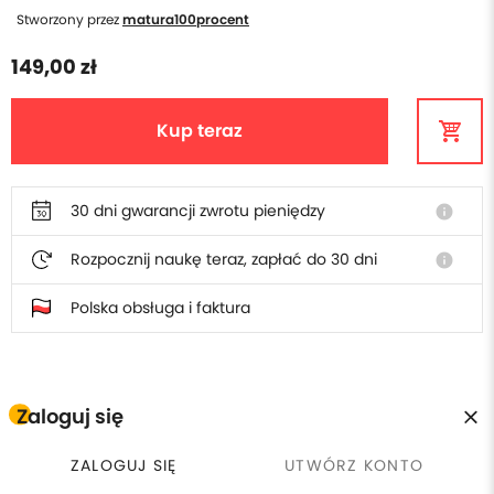
Stworzony przez
matura100procent
149,00 zł
Kup teraz
30 dni gwarancji zwrotu pieniędzy
info
Rozpocznij naukę teraz, zapłać do 30 dni
info
Polska obsługa i faktura
W cenie szkolenia otrzymasz
Zaloguj się
ZALOGUJ SIĘ
UTWÓRZ KONTO
Płacisz raz, wracasz kiedy
calendar_clock
license
Certyfikat ukończenia
chcesz