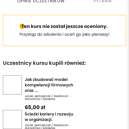
OPINIE UCZESTNIKÓW
PYTANIA
Ten kurs nie został jeszcze oceniony.
Przystąp do szkolenia i oceń go jako pierwszy!
Uczestnicy kursu kupili również:
Jak zbudować model
kompetencji firmowych
oraz ...
Jacek Jędrzejczak / Mediacon -
doradztwo i szkolenia
65,00 zł
Ścieżki kariery i rozwoju
w organizacji.
Jacek Jędrzejczak / Mediacon -
doradztwo i szkolenia