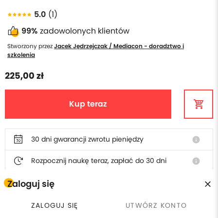
5.0
(1)
99%
zadowolonych klientów
Stworzony przez
Jacek Jędrzejczak / Mediacon - doradztwo i
szkolenia
225,00 zł
Kup teraz
30 dni gwarancji zwrotu pieniędzy
info
Rozpocznij naukę teraz, zapłać do 30 dni
info
Polska obsługa i faktura
Zaloguj się
ZALOGUJ SIĘ
UTWÓRZ KONTO