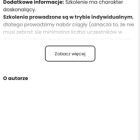
Dodatkowe informacje:
Szkolenie ma charakter
doskonalący.
Szkolenia prowadzone są w trybie indywidualnym
,
dlatego prowadzimy nabór ciągły (oznacza to, że nie
musi zebrać się minimalna liczba uczestników w
danym terminie). Naukę rozpoczynasz w dowolnym
czasie i w wybranym przez siebie tempie realizujesz
Zobacz więcej
program.
Instrukcja egzaminacyjna dostępna jest w
materiałach dodatkowych do kursu.
Po zakupie:
otrzymujesz materiał szkoleniowy w
O autorze
formie PDF.