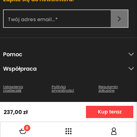
Twój adres email...
Pomoc
O nas
Współpraca
Opinie uczestników
Autorzy
Centrum pomocy
Ustawienia
Polityka
Regulamin
ciasteczek
prywatności
zakupów
Kontakt
Wszystkie prawa zastrzeżone. Copyright © 2026
237,00 zł
Kup teraz
0