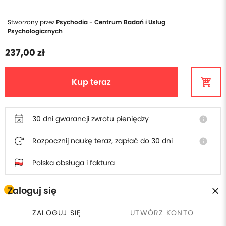
Stworzony przez
Psychodia - Centrum Badań i Usług
Psychologicznych
237,00 zł
Kup teraz
30 dni gwarancji zwrotu pieniędzy
info
Rozpocznij naukę teraz, zapłać do 30 dni
info
Polska obsługa i faktura
Zaloguj się
W cenie poradnika otrzymasz
ZALOGUJ SIĘ
UTWÓRZ KONTO