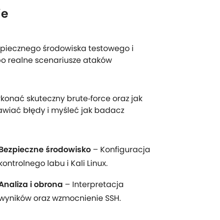
ie
ezpiecznego środowiska testowego i
ż po realne scenariusze ataków
wykonać skuteczny brute‑force oraz jak
awiać błędy i myśleć jak badacz
Bezpieczne środowisko
– Konfiguracja
kontrolnego labu i Kali Linux.
Analiza i obrona
– Interpretacja
wyników oraz wzmocnienie SSH.