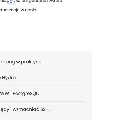
currency_exchange
enia
30 dni gwarancji zwrotu
ktualizacje w cenie
hacking w praktyce.
e Hydra.
WWW i PostgreSQL.
błędy i wzmacniać SSH.