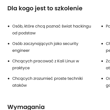
Dla kogo jest to szkolenie
Osób, które chcą poznać świat hackingu
Po
od podstaw
Osób zaczynających jako security
C
engineer
p
Chcących pracować z Kali Linux w
Z
praktyce
a
Chcących zrozumieć proste techniki
Os
ataków
go
Wymagania