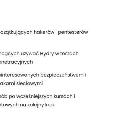
czątkujących hakerów i pentesterów
hcących używać Hydry w testach
enetracyjnych
ainteresowanych bezpieczeństwem i
takami sieciowymi
ób po wcześniejszych kursach i
towych na kolejny krok