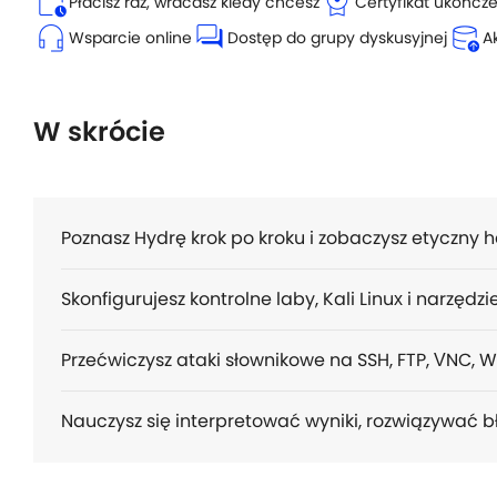
calendar_clock
license
Płacisz raz, wracasz kiedy chcesz
Certyfikat ukończ
headset_mic
forum
database_upload
Wsparcie online
Dostęp do grupy dyskusyjnej
A
W skrócie
Poznasz Hydrę krok po kroku i zobaczysz etyczny 
Skonfigurujesz kontrolne laby, Kali Linux i narzędzi
Przećwiczysz ataki słownikowe na SSH, FTP, VNC, 
Nauczysz się interpretować wyniki, rozwiązywać 