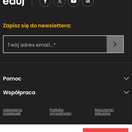
Zapisz się do newslettera:
Twój adres email...
Pomoc
O nas
Współpraca
Opinie uczestników
Autorzy
Centrum pomocy
Ustawienia
Polityka
Regulamin
ciasteczek
prywatności
zakupów
Kontakt