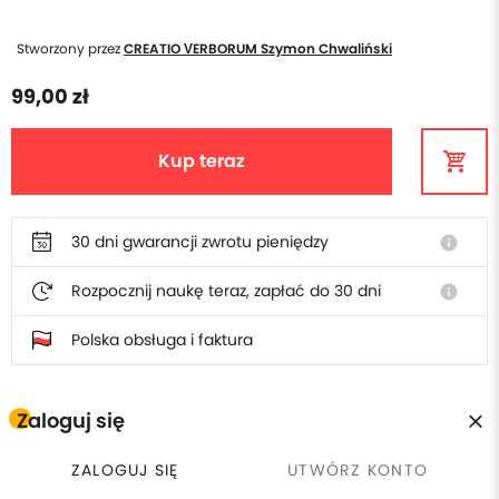
Stworzony przez
CREATIO VERBORUM Szymon Chwaliński
99,00 zł
Kup teraz
30 dni gwarancji zwrotu pieniędzy
info
Rozpocznij naukę teraz, zapłać do 30 dni
info
Polska obsługa i faktura
Zaloguj się
W cenie poradnika otrzymasz
ZALOGUJ SIĘ
UTWÓRZ KONTO