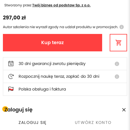
Stworzony przez
Twój biznes od podstaw Sp. z o.o.
297,00 zł
Autor szkolenia nie wyraził zgody na udział produktu w promocjach.
info
Kup teraz
30 dni gwarancji zwrotu pieniędzy
info
Rozpocznij naukę teraz, zapłać do 30 dni
info
Polska obsługa i faktura
Zaloguj się
W cenie szkolenia otrzymasz
ZALOGUJ SIĘ
UTWÓRZ KONTO