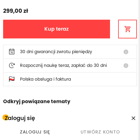
299,00 zł
Kup teraz
30 dni gwarancji zwrotu pieniędzy
info
Rozpocznij naukę teraz, zapłać do 30 dni
info
Polska obsługa i faktura
Odkryj powiązane tematy
Zaloguj się
Chemia
ZALOGUJ SIĘ
UTWÓRZ KONTO