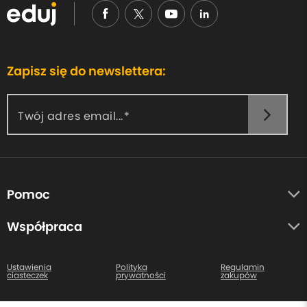
Zapisz się do newslettera:
Twój adres email...
Pomoc
O nas
Współpraca
Opinie uczestników
Autorzy
Centrum pomocy
Ustawienia
Polityka
Regulamin
ciasteczek
prywatności
zakupów
Kontakt