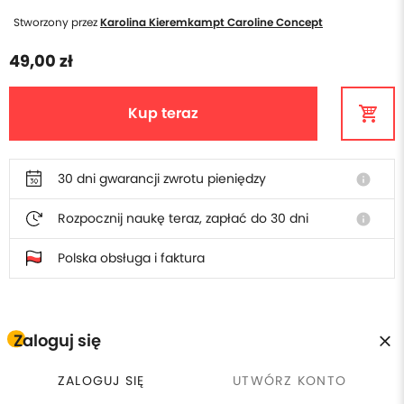
Stworzony przez
Karolina Kieremkampt Caroline Concept
49,00 zł
Kup teraz
30 dni gwarancji zwrotu pieniędzy
info
Rozpocznij naukę teraz, zapłać do 30 dni
info
Polska obsługa i faktura
Zaloguj się
W cenie poradnika otrzymasz
ZALOGUJ SIĘ
UTWÓRZ KONTO
Płacisz raz, wracasz kiedy
calendar_clock
currency_exchange
30 dni gwarancji zwrotu
chcesz