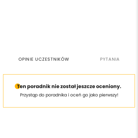
najczęstsze przypadki spotykane w gabinetach
stylizacji paznokci,
opisy zmian chorobowych paznokci i wskazań,
zdjęcia z mojej wieloletniej praktyki zawodowej,
procedury postępowania krok po kroku,
listę preparatów wspomagających regenerację
praktyczne wskazówki i zalecenia, dzięki którym Twoja
praca stanie się bezpieczniejsza i bardziej
OPINIE UCZESTNIKÓW
PYTANIA
profesjonalna,
wiedzę przedstawioną prostym zrozumiałym językiem
bez metycznego żargonu.
Ten poradnik nie został jeszcze oceniony.
Przystąp do poradnika i oceń go jako pierwszy!
Dla kogo jest ten e-book?
Dla stylistek paznokci, które chcą:
pracować świadomie i bez stresu,
rozpoznawać zmiany na paznokciach, które
wymagają konsultacji specjalistycznej,
wiedzieć, kiedy można bezpiecznie wykonać