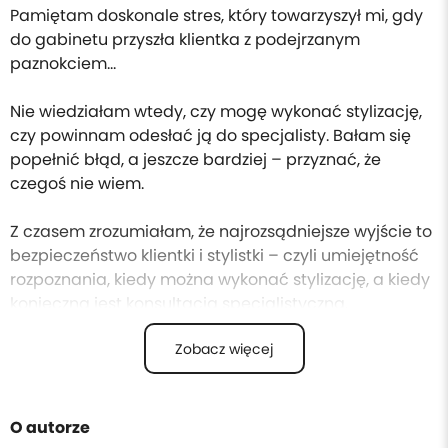
Pamiętam doskonale stres, który towarzyszył mi, gdy
do gabinetu przyszła klientka z podejrzanym
paznokciem…
Nie wiedziałam wtedy, czy mogę wykonać stylizację,
czy powinnam odesłać ją do specjalisty. Bałam się
popełnić błąd, a jeszcze bardziej – przyznać, że
czegoś nie wiem.
Z czasem zrozumiałam, że najrozsądniejsze wyjście to
bezpieczeństwo klientki i stylistki – czyli umiejętność
rozpoznania, kiedy można wykonać stylizację, a kiedy
konieczna jest konsultacja specjalistyczna.
Zobacz więcej
Ten e-book powstał właśnie po to, abyś nabierał/a
pewności w swojej pracy, działał/a świadomie i bez
stresu.
O autorze
Znajdziesz w nim: