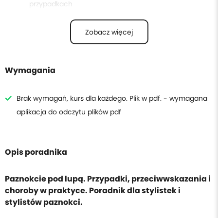
przypadkach
4
Preparaty i środki pomocnicze do stosowania w domu
Zobacz więcej
5
Kiedy można wykonać stylizację, a kiedy skierować do
specjalisty
Wymagania
6
Przyczyny uczuleń na produkty do paznokci
Brak wymagań, kurs dla każdego. Plik w pdf. - wymagana
aplikacja do odczytu plików pdf
Opis poradnika
Paznokcie pod lupą. Przypadki, przeciwwskazania i
choroby w praktyce. Poradnik dla stylistek i
stylistów paznokci.