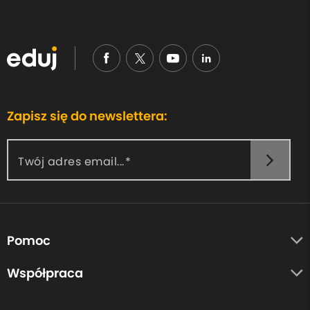
Zapisz się do newslettera:
Twój adres email...
Pomoc
O nas
Współpraca
Opinie uczestników
Autorzy