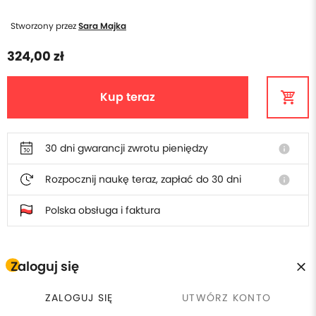
Stworzony przez
Sara Majka
324,00 zł
Kup teraz
30 dni gwarancji zwrotu pieniędzy
info
Rozpocznij naukę teraz, zapłać do 30 dni
info
Polska obsługa i faktura
Zaloguj się
W cenie szkolenia otrzymasz
ZALOGUJ SIĘ
UTWÓRZ KONTO
Płacisz raz, wracasz kiedy