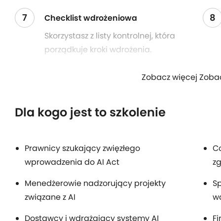
7
8
Checklist wdrożeniowa
Skorzystasz z listy kontrolnej, która
porządkuje kroki wdrożenia.
Zobacz więcej Zoba
Dla kogo jest to szkolenie
Prawnicy szukający zwięzłego
Co
wprowadzenia do AI Act
z
Menedżerowie nadzorujący projekty
Sp
związane z AI
w
Dostawcy i wdrażający systemy AI
F