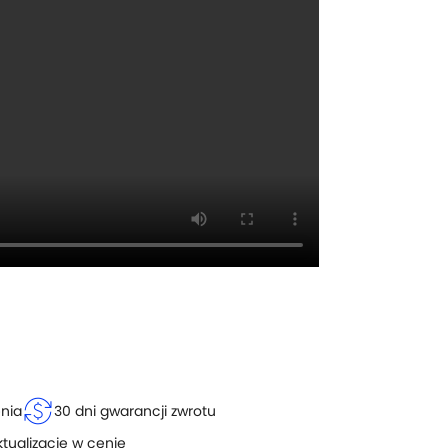
currency_exchange
enia
30 dni gwarancji zwrotu
ktualizacje w cenie