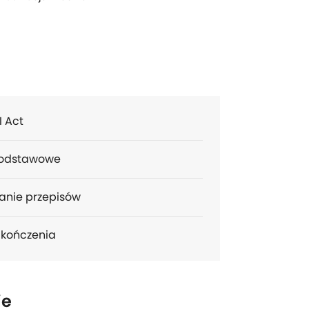
I Act
 podstawowe
anie przepisów
 ukończenia
ie