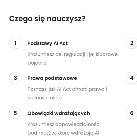
Czego się nauczysz?
1
2
Podstawy AI Act
Zrozumiesz cel regulacji i jej kluczowe
pojęcia.
3
4
Prawa podstawowe
Poznasz, jak AI Act chroni prawa i
wolności osób.
5
6
Obowiązki wdrażających
Zrozumiesz odpowiedzialność
podmiotów, które wdrażają AI.