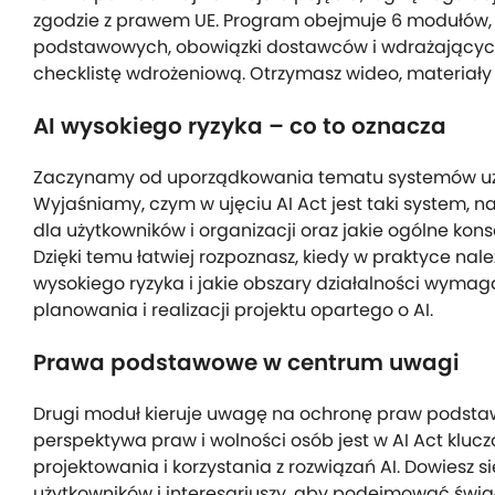
zgodzie z prawem UE. Program obejmuje 6 modułów, m
podstawowych, obowiązki dostawców i wdrażającyc
checklistę wdrożeniową. Otrzymasz wideo, materiały PD
AI wysokiego ryzyka – co to oznacza
Zaczynamy od uporządkowania tematu systemów uz
Wyjaśniamy, czym w ujęciu AI Act jest taki system,
dla użytkowników i organizacji oraz jakie ogólne kon
Dzięki temu łatwiej rozpoznasz, kiedy w praktyce nal
wysokiego ryzyka i jakie obszary działalności wyma
planowania i realizacji projektu opartego o AI.
Prawa podstawowe w centrum uwagi
Drugi moduł kieruje uwagę na ochronę praw pods
perspektywa praw i wolności osób jest w AI Act klucz
projektowania i korzystania z rozwiązań AI. Dowiesz s
użytkowników i interesariuszy, aby podejmować świa