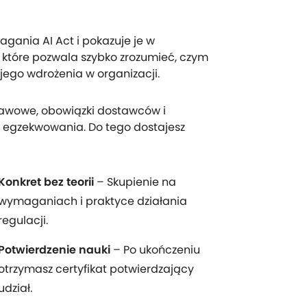
gania AI Act i pokazuje je w
 które pozwala szybko zrozumieć, czym
 jego wdrożenia w organizacji.
awowe, obowiązki dostawców i
 egzekwowania. Do tego dostajesz
Konkret bez teorii
– Skupienie na
wymaganiach i praktyce działania
regulacji.
Potwierdzenie nauki
– Po ukończeniu
otrzymasz certyfikat potwierdzający
udział.