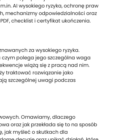
.in. AI wysokiego ryzyka, ochronę praw
h, mechanizmy odpowiedzialności oraz
F, checklist i certyfikat ukończenia.
nawanych za wysokiego ryzyka.
 na czym polega jego szczególna waga
sekwencje wiążą się z pracą nad nim.
eży traktować rozwiązanie jako
gają szczególnej uwagi podczas
tawowych. Omawiamy, dlaczego
owa oraz jak przekłada się to na sposób
ię, jak myśleć o skutkach dla
dome decyzje oraz unikać działań, które