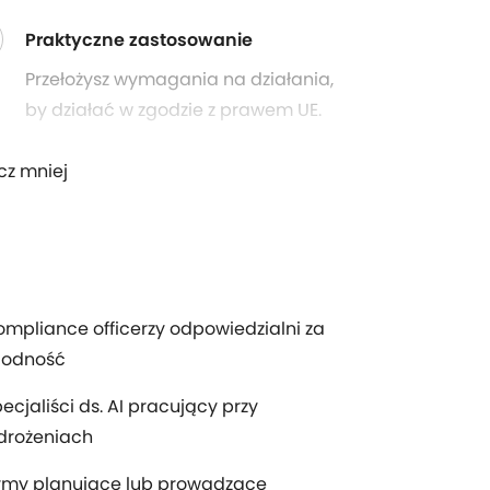
Praktyczne zastosowanie
Przełożysz wymagania na działania,
by działać w zgodzie z prawem UE.
cz mniej
mpliance officerzy odpowiedzialni za
godność
ecjaliści ds. AI pracujący przy
drożeniach
irmy planujące lub prowadzące