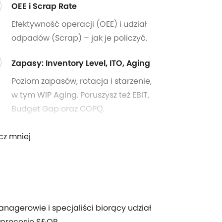
OEE i Scrap Rate
Efektywność operacji (OEE) i udział
odpadów (Scrap) – jak je policzyć.
Zapasy: Inventory Level, ITO, Aging
Poziom zapasów, rotacja i starzenie,
w tym WIP Aging. Poruszysz też EBIT,
Budget Gap oraz COPQ.
cz mniej
nagerowie i specjaliści biorący udział
 procesie S&OP