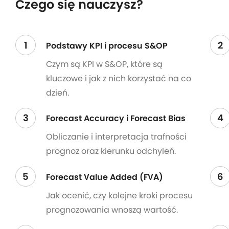
Czego się nauczysz?
1
2
Podstawy KPI i procesu S&OP
Czym są KPI w S&OP, które są
kluczowe i jak z nich korzystać na co
dzień.
3
4
Forecast Accuracy i Forecast Bias
Obliczanie i interpretacja trafności
prognoz oraz kierunku odchyleń.
5
6
Forecast Value Added (FVA)
Jak ocenić, czy kolejne kroki procesu
prognozowania wnoszą wartość.