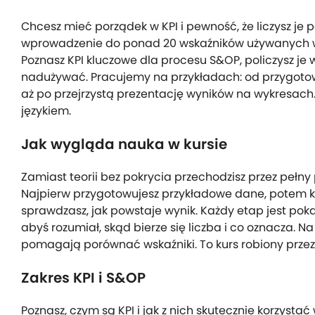
Chcesz mieć porządek w KPI i pewność, że liczysz je 
wprowadzenie do ponad 20 wskaźników używanych w f
Poznasz KPI kluczowe dla procesu S&OP, policzysz je w 
nadużywać. Pracujemy na przykładach: od przygotowa
aż po przejrzystą prezentację wyników na wykresach
językiem.
Jak wygląda nauka w kursie
Zamiast teorii bez pokrycia przechodzisz przez pełny 
Najpierw przygotowujesz przykładowe dane, potem kr
sprawdzasz, jak powstaje wynik. Każdy etap jest poka
abyś rozumiał, skąd bierze się liczba i co oznacza. N
pomagają porównać wskaźniki. To kurs robiony przez
Zakres KPI i S&OP
Poznasz, czym są KPI i jak z nich skutecznie korzyst