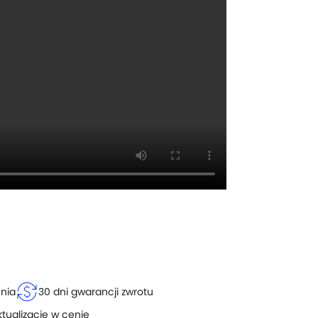
currency_exchange
enia
30 dni gwarancji zwrotu
ktualizacje w cenie