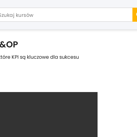
 S&OP
które KPI są kluczowe dla sukcesu