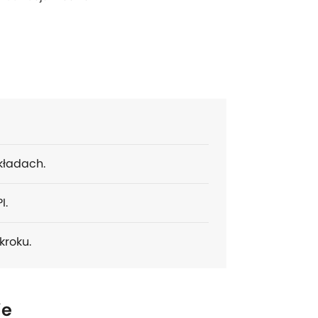
kładach.
I.
kroku.
ie