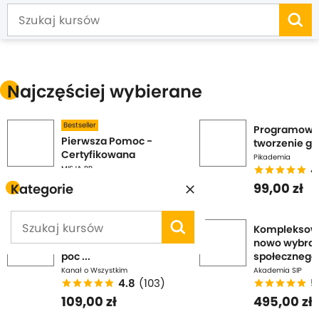
Najczęściej wybierane
Bestseller
Programowan
Pierwsza Pomoc -
tworzenie gie
Certyfikowana
Pikademia
4
MISJA PP
5.0
(29)
99,00 zł
Kategorie
50,00 zł
Kurs C# - Szybki Start
Kompleksow
[Programowanie dla
nowo wybra
poc ...
społecznego i
Kanał o Wszystkim
Akademia SIP
4.8
(103)
5
109,00 zł
495,00 zł