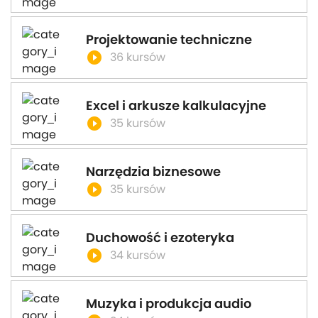
Projektowanie techniczne
play_circle_filled
36 kursów
Excel i arkusze kalkulacyjne
play_circle_filled
35 kursów
Narzędzia biznesowe
play_circle_filled
35 kursów
Duchowość i ezoteryka
play_circle_filled
34 kursów
Muzyka i produkcja audio