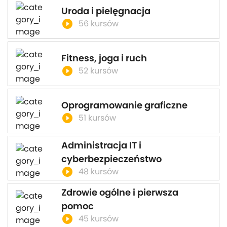
Uroda i pielęgnacja
play_circle_filled
56 kursów
Fitness, joga i ruch
play_circle_filled
52 kursów
Oprogramowanie graficzne
play_circle_filled
51 kursów
Administracja IT i
cyberbezpieczeństwo
play_circle_filled
48 kursów
Zdrowie ogólne i pierwsza
pomoc
play_circle_filled
45 kursów