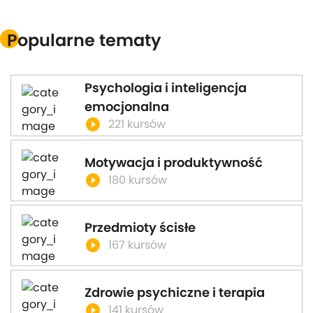
Popularne tematy
Psychologia i inteligencja
emocjonalna
play_circle_filled
221 kursów
Motywacja i produktywność
play_circle_filled
180 kursów
Przedmioty ścisłe
play_circle_filled
167 kursów
Zdrowie psychiczne i terapia
play_circle_filled
141 kursów