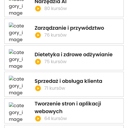
Narzędzia AI
play_circle_filled
80 kursów
Zarządzanie i przywództwo
play_circle_filled
76 kursów
Dietetyka i zdrowe odżywianie
play_circle_filled
75 kursów
Sprzedaż i obsługa klienta
play_circle_filled
71 kursów
Tworzenie stron i aplikacji
webowych
play_circle_filled
64 kursów