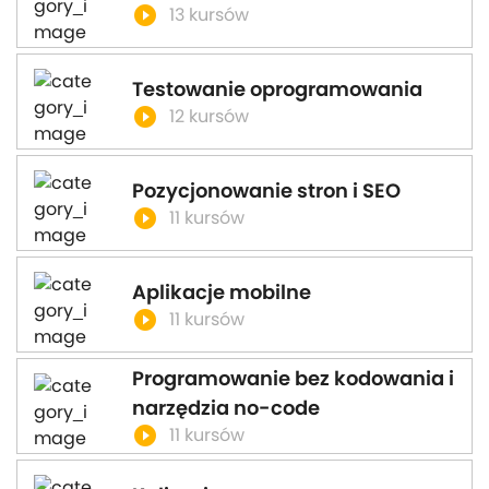
play_circle_filled
13 kursów
Testowanie oprogramowania
play_circle_filled
12 kursów
Pozycjonowanie stron i SEO
play_circle_filled
11 kursów
Aplikacje mobilne
play_circle_filled
11 kursów
Programowanie bez kodowania i
narzędzia no-code
play_circle_filled
11 kursów