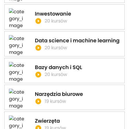
Inwestowanie
play_circle_filled
20 kursów
Data science i machine learning
play_circle_filled
20 kursów
Bazy danych i SQL
play_circle_filled
20 kursów
Narzędzia biurowe
play_circle_filled
19 kursów
Zwierzęta
play_circle_filled
19 kursów