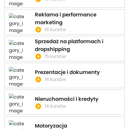
Reklama i performance
marketing
play_circle_filled
16 kursów
Sprzedaż na platformach i
dropshipping
play_circle_filled
15 kursów
Prezentacje i dokumenty
play_circle_filled
14 kursów
Nieruchomości i kredyty
play_circle_filled
14 kursów
Motoryzacja