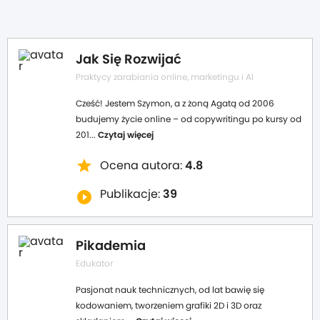
Jak Się Rozwijać
Praktycy zarabiania online, marketingu i AI
Cześć! Jestem Szymon, a z żoną Agatą od 2006
budujemy życie online – od copywritingu po kursy od
201...
Czytaj więcej
star
Ocena autora:
4.8
Publikacje:
39
play_circle_filled
Pikademia
Edukator
Pasjonat nauk technicznych, od lat bawię się
kodowaniem, tworzeniem grafiki 2D i 3D oraz