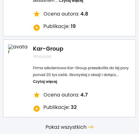
składaniem ...
Czytaj więcej
star
Ocena autora:
4.8
Publikacje:
19
play_circle_filled
Kar-Group
Właściciel
Firma szkoleniowa Kar-Group przeszkoliła do tej pory
ponad 20 tys osób. Skorzystaj z okazji i dołącz...
Czytaj więcej
star
Ocena autora:
4.7
Publikacje:
32
play_circle_filled
Pokaż wszystkich