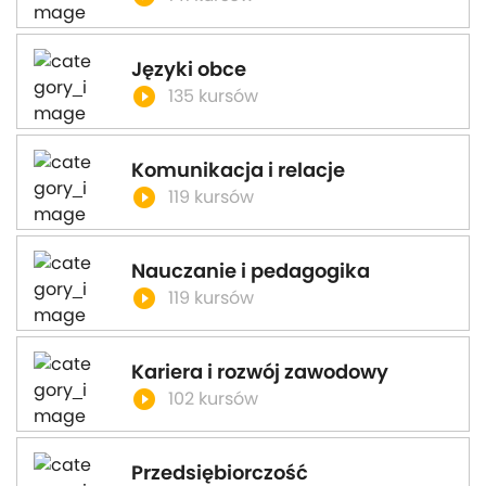
Języki obce
play_circle_filled
135 kursów
Komunikacja i relacje
play_circle_filled
119 kursów
Nauczanie i pedagogika
play_circle_filled
119 kursów
Kariera i rozwój zawodowy
play_circle_filled
102 kursów
Przedsiębiorczość