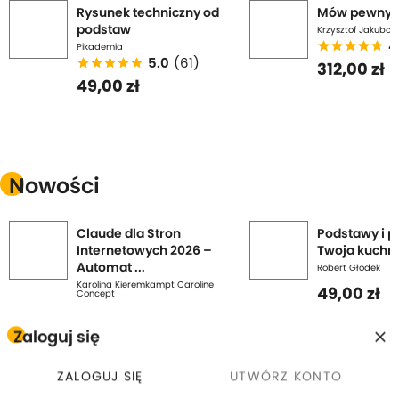
Rysunek techniczny od
Mów pewnym
podstaw
Krzysztof Jakubow
4
Pikademia
5.0
(61)
312,00 zł
49,00 zł
Nowości
Claude dla Stron
Podstawy i p
Internetowych 2026 –
Twoja kuchni
Automat ...
Robert Głodek
Karolina Kieremkampt Caroline
49,00 zł
Concept
39,00 zł
Zaloguj się
AI Odkrywalność Firmy
Poradnik Cla
2026 – Claude,
e-commerc
ZALOGUJ SIĘ
UTWÓRZ KONTO
Wizytówk ...
Karolina Kieremka
Concept