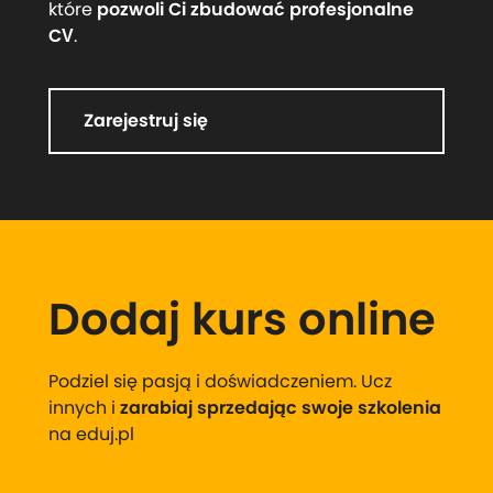
które
pozwoli Ci zbudować profesjonalne
CV
.
Zarejestruj się
Dodaj kurs online
Podziel się pasją i doświadczeniem. Ucz
innych i
zarabiaj sprzedając swoje szkolenia
na eduj.pl