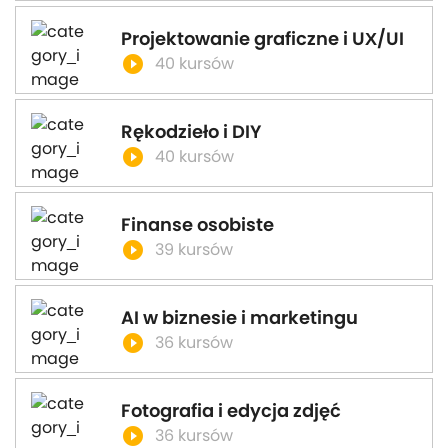
Projektowanie graficzne i UX/UI
play_circle_filled
40 kursów
Rękodzieło i DIY
play_circle_filled
40 kursów
Finanse osobiste
play_circle_filled
39 kursów
AI w biznesie i marketingu
play_circle_filled
36 kursów
Fotografia i edycja zdjęć
play_circle_filled
36 kursów