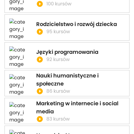
play_circle_filled
100 kursów
Rodzicielstwo i rozwój dziecka
play_circle_filled
95 kursów
Języki programowania
play_circle_filled
92 kursów
Nauki humanistyczne i
społeczne
play_circle_filled
86 kursów
Marketing w internecie i social
media
play_circle_filled
83 kursów