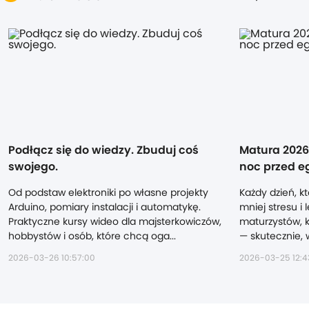
Podłącz się do wiedzy. Zbuduj coś
Matura 2026 
swojego.
noc przed e
Od podstaw elektroniki po własne projekty
Każdy dzień, kt
Arduino, pomiary instalacji i automatykę.
mniej stresu i 
Praktyczne kursy wideo dla majsterkowiczów,
maturzystów, k
hobbystów i osób, które chcą oga...
— skutecznie, w
2026-03-26 10:57:00
2026-03-25 12:4