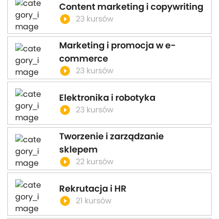
Content marketing i copywriting
play_circle_filled
23 kursów
Marketing i promocja w e-
commerce
play_circle_filled
23 kursów
Elektronika i robotyka
play_circle_filled
23 kursów
Tworzenie i zarządzanie
sklepem
play_circle_filled
22 kursów
Rekrutacja i HR
play_circle_filled
21 kursów