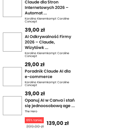
Claude dla Stron
Internetowych 2026 –
Automat ...
Karolina Kieremkampt Caroline
Concept
39,00 zł
AI Odkrywalność Firmy
2026 – Claude,
Wizytówk ...
Karolina Kieremkampt Caroline
Concept
29,00 zł
Poradnik Claude AI dla
e-commerce
Karolina Kieremkampt Caroline
Concept
39,00 zł
Opanuj AI w Canva i stań
się jednoosobową age ...
The Hero
65% taniej
139,00 zł
399.00 zł