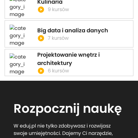
Kulinaria
play_circle_filled
9 kursów
Big data i analiza danych
play_circle_filled
7 kursów
Projektowanie wnętrz i
architektury
play_circle_filled
6 kursów
Rozpocznij naukę
W eduj.pl nie tylko zdobywasz i rozwijasz
swoje umiejętności. Dajemy Ci narzędzie,