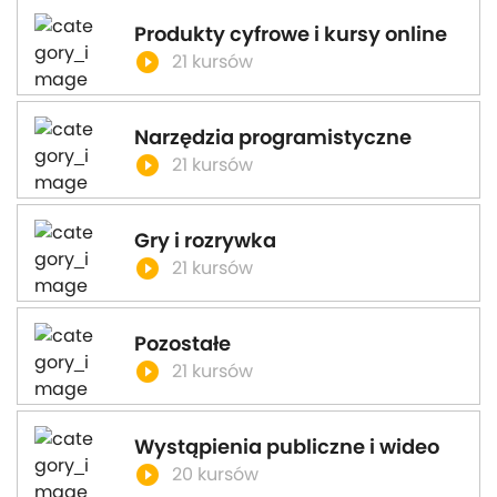
Produkty cyfrowe i kursy online
play_circle_filled
21 kursów
Narzędzia programistyczne
play_circle_filled
21 kursów
Gry i rozrywka
play_circle_filled
21 kursów
Pozostałe
play_circle_filled
21 kursów
Wystąpienia publiczne i wideo
play_circle_filled
20 kursów